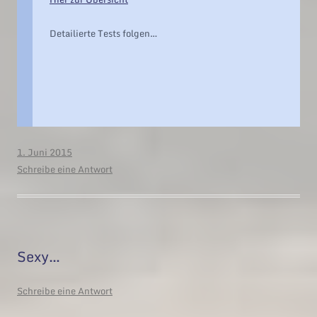
Detailierte Tests folgen…
1. Juni 2015
Schreibe eine Antwort
Sexy…
Schreibe eine Antwort