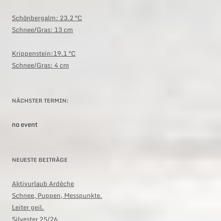
Schönbergalm:
23.2 °C
Schnee/Gras: 13 cm
Krippenstein:19.1 °C
Schnee/Gras: 4 cm
NÄCHSTER TERMIN:
no event
NEUESTE BEITRÄGE
Aktivurlaub Ardèche
Schnee, Puppen, Messpunkte.
Leiter geil.
Silvester 25/26