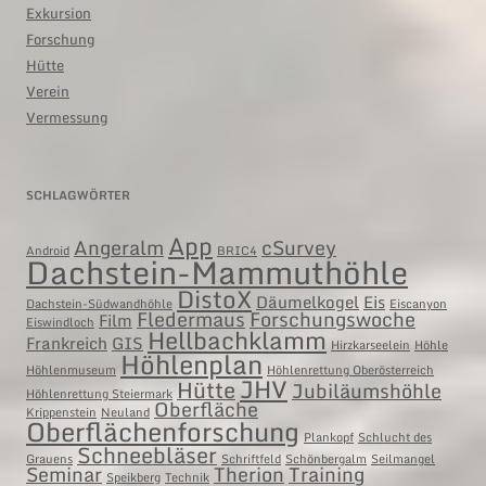
Exkursion
Forschung
Hütte
Verein
Vermessung
SCHLAGWÖRTER
App
Angeralm
cSurvey
Android
BRIC4
Dachstein-Mammuthöhle
DistoX
Däumelkogel
Eis
Dachstein-Südwandhöhle
Eiscanyon
Fledermaus
Forschungswoche
Film
Eiswindloch
Hellbachklamm
Frankreich
GIS
Hirzkarseelein
Höhle
Höhlenplan
Höhlenmuseum
Höhlenrettung Oberösterreich
JHV
Hütte
Jubiläumshöhle
Höhlenrettung Steiermark
Oberfläche
Krippenstein
Neuland
Oberflächenforschung
Plankopf
Schlucht des
Schneebläser
Grauens
Schriftfeld
Schönbergalm
Seilmangel
Seminar
Therion
Training
Speikberg
Technik