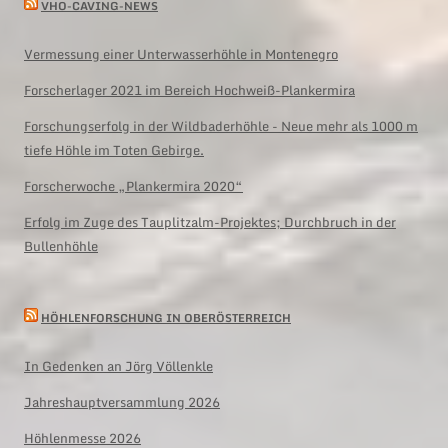
VHO-CAVING-NEWS
Vermessung einer Unterwasserhöhle in Montenegro
Forscherlager 2021 im Bereich Hochweiß-Plankermira
Forschungserfolg in der Wildbaderhöhle - Neue mehr als 1000 m
tiefe Höhle im Toten Gebirge.
Forscherwoche „Plankermira 2020“
Erfolg im Zuge des Tauplitzalm-Projektes; Durchbruch in der
Bullenhöhle
HÖHLENFORSCHUNG IN OBERÖSTERREICH
In Gedenken an Jörg Völlenkle
Jahreshauptversammlung 2026
Höhlenmesse 2026