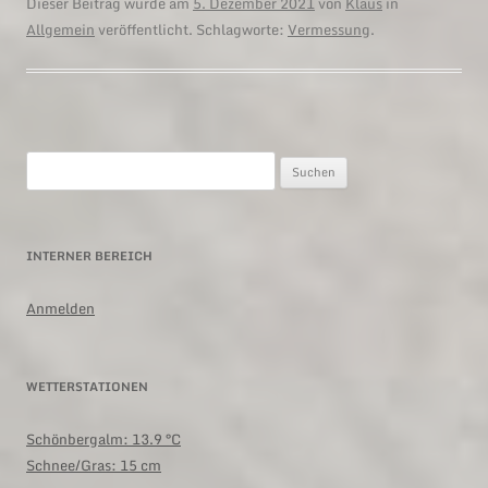
Dieser Beitrag wurde am
5. Dezember 2021
von
Klaus
in
Allgemein
veröffentlicht. Schlagworte:
Vermessung
.
Suchen
nach:
INTERNER BEREICH
Anmelden
WETTERSTATIONEN
Schönbergalm:
13.9 °C
Schnee/Gras: 15 cm