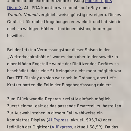
Jahren auf die extrem effiziente Lösung
PocketTopo &
Disto-X
. Als PDA konnten wir damals auf eBay einen
Trimble Nomad
vergleichsweise günstig ersteigern. Dieses
Gerät ist für rauhe Umgebungen entwickelt und hat sich in
noch so widrigen Höhlensituationen bislang immer gut
bewährt.
Bei der letzten Vermessungstour dieser Saison in der
„Welterbespiralhöhle“ war es dann aber leider soweit: in
einer blöden Engstelle wurde der Digitizer des Gerätes so
beschädigt, dass eine Stifteingabe nicht mehr möglich war.
Das TFT-Display an sich war noch in Ordnung, aber tiefe
Kratzer hatten die Folie der Eingabeerfassung ruiniert.
Zum Glück war die Reparatur relativ einfach möglich.
Zuerst einmal galt es das passende Ersatzteil zu bestellen.
Zur Auswahl stehen in diesem Fall wahlweise ein
komplettes Display (
AliExpress
, aktuell $35,74) oder
lediglich der Digitizer (
AliExpress
, aktuell $8,59). Da das