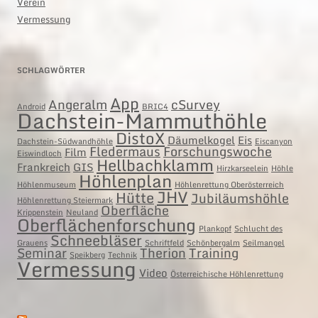
Verein
Vermessung
SCHLAGWÖRTER
App
Angeralm
cSurvey
Android
BRIC4
Dachstein-Mammuthöhle
DistoX
Däumelkogel
Eis
Dachstein-Südwandhöhle
Eiscanyon
Fledermaus
Forschungswoche
Film
Eiswindloch
Hellbachklamm
Frankreich
GIS
Hirzkarseelein
Höhle
Höhlenplan
Höhlenmuseum
Höhlenrettung Oberösterreich
JHV
Hütte
Jubiläumshöhle
Höhlenrettung Steiermark
Oberfläche
Krippenstein
Neuland
Oberflächenforschung
Plankopf
Schlucht des
Schneebläser
Grauens
Schriftfeld
Schönbergalm
Seilmangel
Seminar
Therion
Training
Speikberg
Technik
Vermessung
Video
Österreichische Höhlenrettung