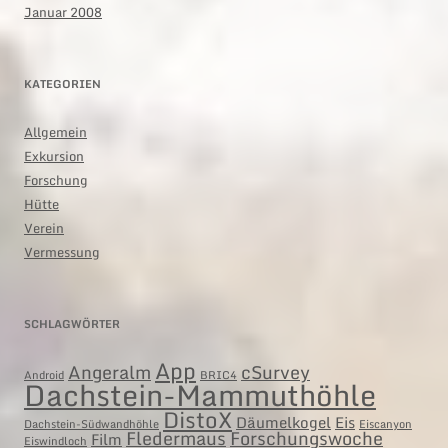
Januar 2008
KATEGORIEN
Allgemein
Exkursion
Forschung
Hütte
Verein
Vermessung
SCHLAGWÖRTER
App
Angeralm
cSurvey
Android
BRIC4
Dachstein-Mammuthöhle
DistoX
Däumelkogel
Eis
Dachstein-Südwandhöhle
Eiscanyon
Fledermaus
Forschungswoche
Film
Eiswindloch