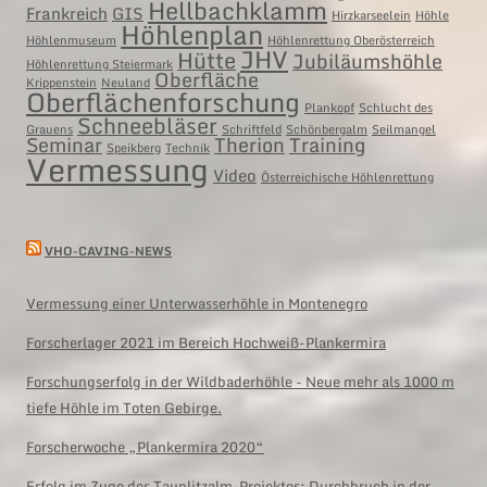
Hellbachklamm
Frankreich
GIS
Hirzkarseelein
Höhle
Höhlenplan
Höhlenmuseum
Höhlenrettung Oberösterreich
JHV
Hütte
Jubiläumshöhle
Höhlenrettung Steiermark
Oberfläche
Krippenstein
Neuland
Oberflächenforschung
Plankopf
Schlucht des
Schneebläser
Grauens
Schriftfeld
Schönbergalm
Seilmangel
Seminar
Therion
Training
Speikberg
Technik
Vermessung
Video
Österreichische Höhlenrettung
VHO-CAVING-NEWS
Vermessung einer Unterwasserhöhle in Montenegro
Forscherlager 2021 im Bereich Hochweiß-Plankermira
Forschungserfolg in der Wildbaderhöhle - Neue mehr als 1000 m
tiefe Höhle im Toten Gebirge.
Forscherwoche „Plankermira 2020“
Erfolg im Zuge des Tauplitzalm-Projektes; Durchbruch in der