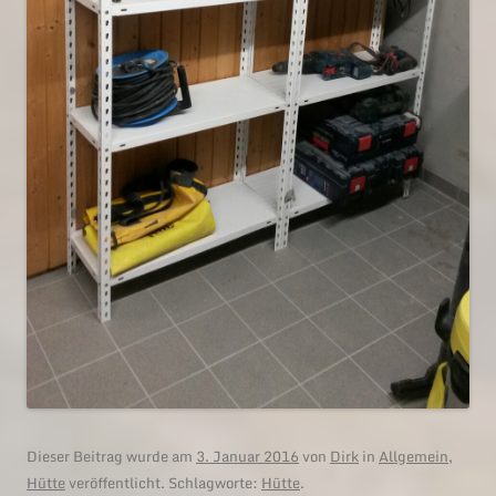
Dieser Beitrag wurde am
3. Januar 2016
von
Dirk
in
Allgemein
,
Hütte
veröffentlicht. Schlagworte:
Hütte
.