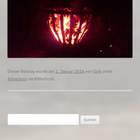
Dieser Beitrag wurde am
1. Januar 2016
von
Dirk
unter
Allgemein
veröffentlicht.
Suchen
nach: