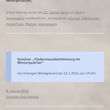
bereitgestellen.
Dieser Beitrag wurde am
12. Januar 2016
von
Dirk
in
Vermessung
veröffentlicht. Schlagworte:
cSurvey
,
Höhlenplan
,
PocketTopo
,
Therion
,
Vermessung
.
Seminar „Fledermausbestimmung im
Winterquartier“
Uni Erlangen (Biologikum) am 12.1.2016 um 19 Uhr
8. Januar 2016
Schreibe eine Antwort