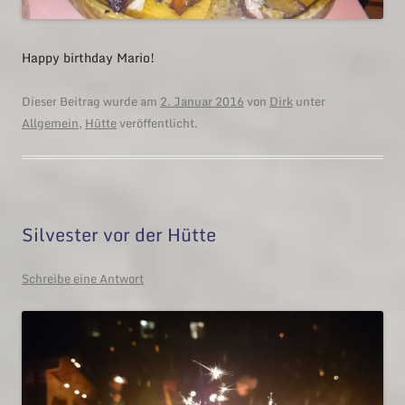
Happy birthday Mario!
Dieser Beitrag wurde am
2. Januar 2016
von
Dirk
unter
Allgemein
,
Hütte
veröffentlicht.
Silvester vor der Hütte
Schreibe eine Antwort