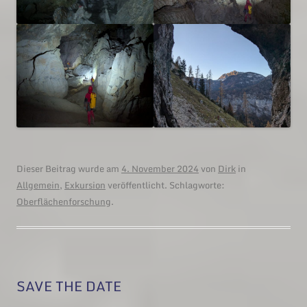
Dieser Beitrag wurde am
4. November 2024
von
Dirk
in
Allgemein
,
Exkursion
veröffentlicht. Schlagworte:
Oberflächenforschung
.
SAVE THE DATE