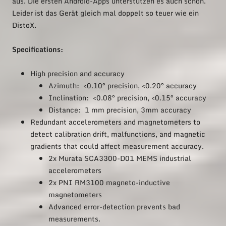
aus. Die ersten Android-Apps unterstützen es auch schon.
Leider ist das Gerät gleich mal doppelt so teuer wie ein
DistoX.
Specifications:
High precision and accuracy
Azimuth: <0.10° precision, <0.20° accuracy
Inclination: <0.08° precision, <0.15° accuracy
Distance: 1 mm precision, 3mm accuracy
Redundant accelerometers and magnetometers to
detect calibration drift, malfunctions, and magnetic
gradients that could affect measurement accuracy.
2x Murata SCA3300-D01 MEMS industrial
accelerometers
2x PNI RM3100 magneto-inductive
magnetometers
Advanced error-detection prevents bad
measurements.