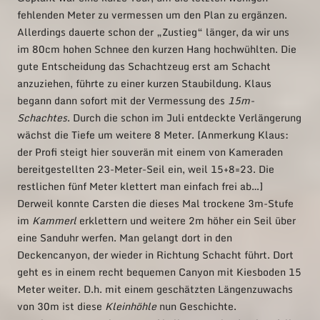
fehlenden Meter zu vermessen um den Plan zu ergänzen.
Allerdings dauerte schon der „Zustieg“ länger, da wir uns
im 80cm hohen Schnee den kurzen Hang hochwühlten. Die
gute Entscheidung das Schachtzeug erst am Schacht
anzuziehen, führte zu einer kurzen Staubildung. Klaus
begann dann sofort mit der Vermessung des
15m-
Schachtes
. Durch die schon im Juli entdeckte Verlängerung
wächst die Tiefe um weitere 8 Meter. [Anmerkung Klaus:
der Profi steigt hier souverän mit einem von Kameraden
bereitgestellten 23-Meter-Seil ein, weil 15+8=23. Die
restlichen fünf Meter klettert man einfach frei ab…]
Derweil konnte Carsten die dieses Mal trockene 3m-Stufe
im
Kammerl
erklettern und weitere 2m höher ein Seil über
eine Sanduhr werfen. Man gelangt dort in den
Deckencanyon, der wieder in Richtung Schacht führt. Dort
geht es in einem recht bequemen Canyon mit Kiesboden 15
Meter weiter. D.h. mit einem geschätzten Längenzuwachs
von 30m ist diese
Kleinhöhle
nun Geschichte.