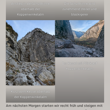
Anstieg in derSchuttrinne
Die Schuttrinne wird
oberhalb der
zunehmend steiler und
Koppenwinkelalm
blockigerer
Im Kessel mit Blick auf
Koppenwinkelalm
Kurz vorm Kessel oberhalb
der Koppenwinkelalm
Am nächsten Morgen starten wir recht früh und steigen mit