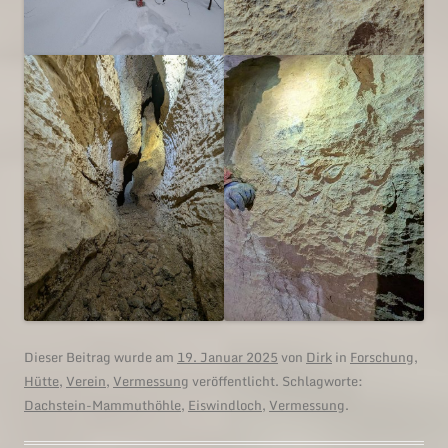
Dieser Beitrag wurde am
19. Januar 2025
von
Dirk
in
Forschung
,
Hütte
,
Verein
,
Vermessung
veröffentlicht. Schlagworte:
Dachstein-Mammuthöhle
,
Eiswindloch
,
Vermessung
.