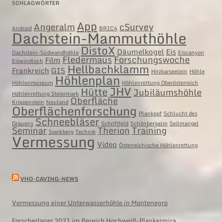
SCHLAGWÖRTER
App
Angeralm
cSurvey
Android
BRIC4
Dachstein-Mammuthöhle
DistoX
Däumelkogel
Eis
Dachstein-Südwandhöhle
Eiscanyon
Fledermaus
Forschungswoche
Film
Eiswindloch
Hellbachklamm
Frankreich
GIS
Hirzkarseelein
Höhle
Höhlenplan
Höhlenmuseum
Höhlenrettung Oberösterreich
JHV
Hütte
Jubiläumshöhle
Höhlenrettung Steiermark
Oberfläche
Krippenstein
Neuland
Oberflächenforschung
Plankopf
Schlucht des
Schneebläser
Grauens
Schriftfeld
Schönbergalm
Seilmangel
Seminar
Therion
Training
Speikberg
Technik
Vermessung
Video
Österreichische Höhlenrettung
VHO-CAVING-NEWS
Vermessung einer Unterwasserhöhle in Montenegro
Forscherlager 2021 im Bereich Hochweiß-Plankermira