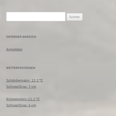
Suchen
nach:
INTERNER BEREICH
Anmelden
WETTERSTATIONEN
Schönbergalm:
12.2 °C
Schnee/Gras: 7 cm
Krippenstein:11.1 °C
Schnee/Gras: 6 cm