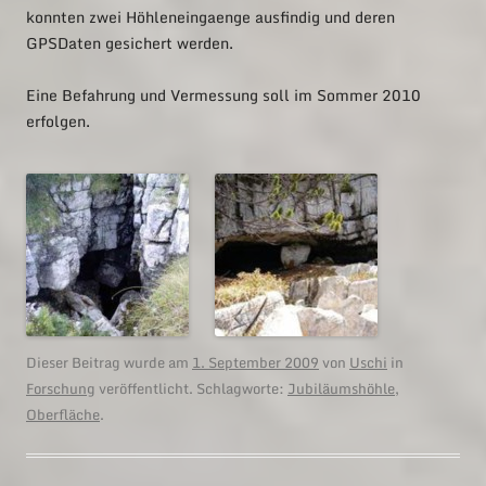
konnten zwei Höhleneingaenge ausfindig und deren
GPSDaten gesichert werden.
Eine Befahrung und Vermessung soll im Sommer 2010
erfolgen.
Dieser Beitrag wurde am
1. September 2009
von
Uschi
in
Forschung
veröffentlicht. Schlagworte:
Jubiläumshöhle
,
Oberfläche
.