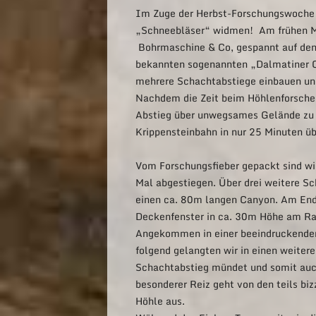
Im Zuge der Herbst-Forschungswoche 
„Schneebläser“ widmen! Am frühen Mo
Bohrmaschine & Co, gespannt auf den 
bekannten sogenannten „Dalmatiner C
mehrere Schachtabstiege einbauen und
Nachdem die Zeit beim Höhlenforsche
Abstieg über unwegsames Gelände zu 
Krippensteinbahn in nur 25 Minuten ü
Vom Forschungsfieber gepackt sind wi
Mal abgestiegen. Über drei weitere S
einen ca. 80m langen Canyon. Am End
Deckenfenster in ca. 30m Höhe am Ran
Angekommen in einer beeindruckenden
folgend gelangten wir in einen weite
Schachtabstieg mündet und somit auch
besonderer Reiz geht von den teils bi
Höhle aus.