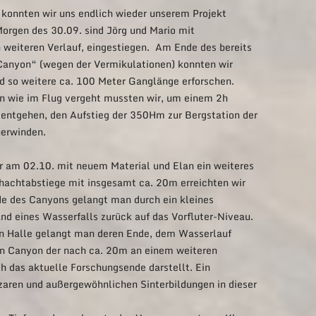
konnten wir uns endlich wieder unserem Projekt
CAVERENDERPRO
rgen des 30.09. sind Jörg und Mario mit
weiteren Verlauf, eingestiegen. Am Ende des bereits
SCHRIFTEN UND ABBRUCH-
anyon“ (wegen der Vermikulationen) konnten wir
SIGNATUREN
 so weitere ca. 100 Meter Ganglänge erforschen.
n wie im Flug vergeht mussten wir, um einem 2h
entgehen, den Aufstieg der 350Hm zur Bergstation der
berwinden.
r am 02.10. mit neuem Material und Elan ein weiteres
chachtabstiege mit insgesamt ca. 20m erreichten wir
e des Canyons gelangt man durch ein kleines
d eines Wasserfalls zurück auf das Vorfluter-Niveau.
 Halle gelangt man deren Ende, dem Wasserlauf
ren Canyon der nach ca. 20m an einem weiteren
 das aktuelle Forschungsende darstellt. Ein
zzaren und außergewöhnlichen Sinterbildungen in dieser