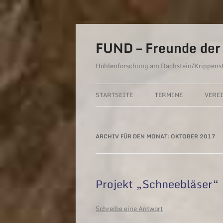
FUND – Freunde der 
Höhlenforschung am Dachstein/Krippens
STARTSEITE
TERMINE
VERE
VER
ARCHIV FÜR DEN MONAT:
OKTOBER 2017
AUS
SAT
SPE
Projekt „Schneebläser“
Schreibe eine Antwort