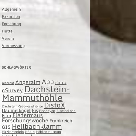
Allgemein
Exkursion
Forschung
Hütte
Verein
Vermessung
SCHLAGWÖRTER
App
Angeralm
Android
BRIC4
Dachstein-
cSurvey
Mammuthöhle
DistoX
Dachstein-Südwandhöhle
Däumelkogel
Eis
Eiscanyon
Eiswindloch
Fledermaus
Film
Forschungswoche
Frankreich
Hellbachklamm
GIS
Hirzkarseelein
Höhle
Höhlenmuseum