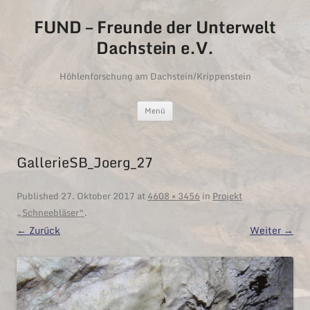
FUND – Freunde der Unterwelt
Dachstein e.V.
Höhlenforschung am Dachstein/Krippenstein
Zum Inhalt springen
Menü
GallerieSB_Joerg_27
Published
27. Oktober 2017
at
4608 × 3456
in
Projekt
„Schneebläser“
.
← Zurück
Weiter →