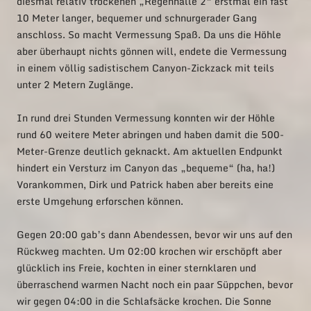
diesmal relativ trockenen „Regenhalle 2“ erstmal ein fast
10 Meter langer, bequemer und schnurgerader Gang
anschloss. So macht Vermessung Spaß. Da uns die Höhle
aber überhaupt nichts gönnen will, endete die Vermessung
in einem völlig sadistischem Canyon-Zickzack mit teils
unter 2 Metern Zuglänge.
In rund drei Stunden Vermessung konnten wir der Höhle
rund 60 weitere Meter abringen und haben damit die 500-
Meter-Grenze deutlich geknackt. Am aktuellen Endpunkt
hindert ein Versturz im Canyon das „bequeme“ (ha, ha!)
Vorankommen, Dirk und Patrick haben aber bereits eine
erste Umgehung erforschen können.
Gegen 20:00 gab’s dann Abendessen, bevor wir uns auf den
Rückweg machten. Um 02:00 krochen wir erschöpft aber
glücklich ins Freie, kochten in einer sternklaren und
überraschend warmen Nacht noch ein paar Süppchen, bevor
wir gegen 04:00 in die Schlafsäcke krochen. Die Sonne