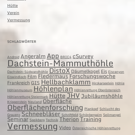
Hütte
Verein
Vermessung
SCHLAGWÖRTER
App
Angeralm
cSurvey
Android
BRIC4
Dachstein-Mammuthöhle
DistoX
Däumelkogel
Eis
Dachstein-Südwandhöhle
Eiscanyon
Fledermaus
Forschungswoche
Film
Eiswindloch
Hellbachklamm
Frankreich
GIS
Hirzkarseelein
Höhle
Höhlenplan
Höhlenmuseum
Höhlenrettung Oberösterreich
JHV
Hütte
Jubiläumshöhle
Höhlenrettung Steiermark
Oberfläche
Krippenstein
Neuland
Oberflächenforschung
Plankopf
Schlucht des
Schneebläser
Grauens
Schriftfeld
Schönbergalm
Seilmangel
Seminar
Therion
Training
Speikberg
Technik
Vermessung
Video
Österreichische Höhlenrettung