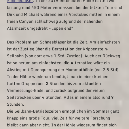
Schneebläser
. In der 2015 entdeckten Höhle hatten wir
bislang rund 450 Meter vermessen, bei der letzten Tour sind
Dirk und Michael während eines Vorstoßes mitten in einem
freien Canyon schlichtweg aufgrund der nahenden
Alarmzeit umgedreht – „open end“.
Das Problem am Schneebläser ist die Zeit. Am einfachsten
ist der Zustieg über die Bergstation der Krippenstein-
Seilbahn (von dort etwa 1 Std. Zustieg). Auch der Rückweg
ist so herum am einfachsten, die Alternative wäre ein
Abstieg mit Durchquerung der Mammuthöhle (ca. 2,5 Std).
In der Höhle wiederum benötigt man in einer kleinen
flotten Gruppe rund 3 Stunden bis zum aktuellen
Vermessungs-Ende, und zurück aufgrund der vielen
Seilstrecken über 4 Stunden. Alles in einem also rund 9
Stunden.
Die Seilbahn-Betriebszeiten ermöglichen im Sommer ganz
knapp eine große Tour, viel Zeit für weitere Forschung
bleibt dann aber nicht. In der Höhle wiederum findet sich